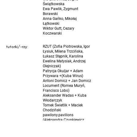
Świątkowska
Ewa Pawlik, Zygmunt
Borawski
Anna Gańko, Mikołaj
Łątkowski
Wiktor Gutt, Cezary
Koczwarski
tutorki/-rzy:
RZUT (Zofia Piotrowska, Igor
Łysiuk, Milena Trzcińska,
Łukasz Stępnik, Karolina
Ewelina Matysiak, Andrzej
Olejniczak)
Patrycja Okuljar + Adam
Przywara +(Kuba Wirus)
Antoni Domicz + Jan Domicz
Locument (Romea Muryń,
Francisco Lobo)
Aleksander Wadas + Kuba
Włodarczyk
Tomek Świetlik + Maciek
Chodziński
pawilony.pavilions
(Aleksandra Czupkiewicz,
Maria Wawer, Patryk Kusz)
Ewa Kaszuba + Łukasz
Woleński