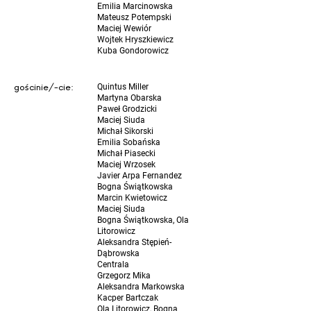
Emilia Marcinowska
Mateusz Potempski
Maciej Wewiór
Wojtek Hryszkiewicz
Kuba Gondorowicz
gościnie/-cie:
Quintus Miller
Martyna Obarska
Paweł Grodzicki
Maciej Siuda
Michał Sikorski
Emilia Sobańska
Michał Piasecki
Maciej Wrzosek
Javier Arpa Fernandez
Bogna Świątkowska
Marcin Kwietowicz
Maciej Siuda
Bogna Świątkowska, Ola
Litorowicz
Aleksandra Stępień-
Dąbrowska
Centrala
Grzegorz Mika
Aleksandra Markowska
Kacper Bartczak
Ola Litorowicz, Bogna