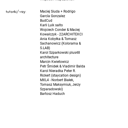
tutorki/-rzy:
Maciej Siuda + Rodrigo
García Gonzalez
BudCud
Karli Luik salto
Wojciech Conder & Maciej
Kowalczyk - 22ARCHITEKCI
Ania Kobyłka & Tomasz
Sachanowicz (Kolorama &
S.LAB)
Karol Szparkowski plus48
architecture
Marcin Kwietowicz
Petr Šmidek & Vladimir Balda
Karol Nieradka Peter R.
Rickert (staycation design)
MXL4 - Norbert Białek,
Tomasz Maksymiuk, Jerzy
Szparadowski)
Bartosz Haduch