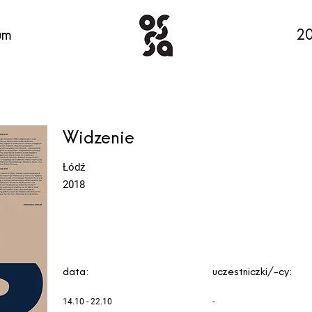
um
.
2
Widzenie
Łódź
2018
data:
uczestniczki/-cy:
14.10 - 22.10
-