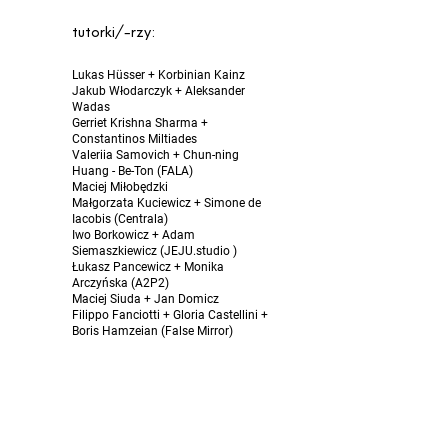
tutorki/-rzy:
Lukas Hüsser + Korbinian Kainz
Jakub Włodarczyk + Aleksander
Wadas
Gerriet Krishna Sharma +
Constantinos Miltiades
Valeriia Samovich + Chun-ning
Huang - Be-Ton (FALA)
Maciej Miłobędzki
Małgorzata Kuciewicz + Simone de
Iacobis (Centrala)
Iwo Borkowicz + Adam
Siemaszkiewicz (JEJU.studio )
Łukasz Pancewicz + Monika
Arczyńska (A2P2)
Maciej Siuda + Jan Domicz
Filippo Fanciotti + Gloria Castellini +
Boris Hamzeian (False Mirror)