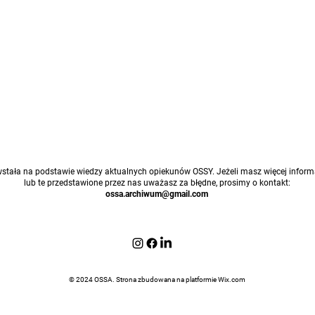
stała na podstawie wiedzy aktualnych opiekunów OSSY. Jeżeli masz więcej informa
lub te przedstawione przez nas uważasz za błędne, prosimy o kontakt:
ossa.archiwum@gmail.com
© 2024 OSSA. Strona zbudowana na platformie
Wix.com