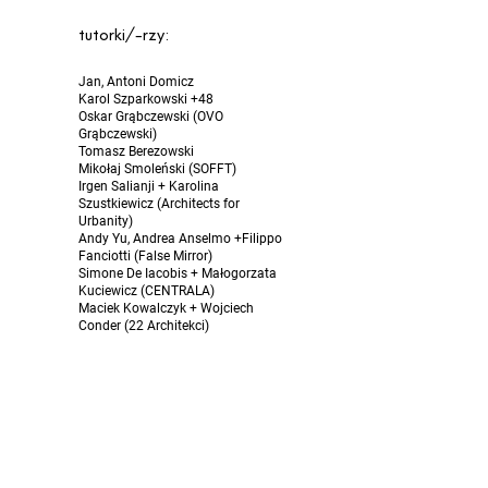
tutorki/-rzy:
Jan, Antoni Domicz
Karol Szparkowski +48
Oskar Grąbczewski (OVO
Grąbczewski)
Tomasz Berezowski
Mikołaj Smoleński (SOFFT)
Irgen Salianji + Karolina
Szustkiewicz (Architects for
Urbanity)
Andy Yu, Andrea Anselmo +Filippo
Fanciotti (False Mirror)
Simone De Iacobis + Małogorzata
Kuciewicz (CENTRALA)
Maciek Kowalczyk + Wojciech
Conder (22 Architekci)