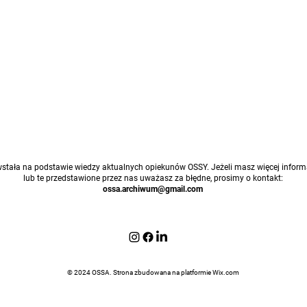
stała na podstawie wiedzy aktualnych opiekunów OSSY. Jeżeli masz więcej informa
lub te przedstawione przez nas uważasz za błędne, prosimy o kontakt:
ossa.archiwum@gmail.com
© 2024 OSSA. Strona zbudowana na platformie
Wix.com