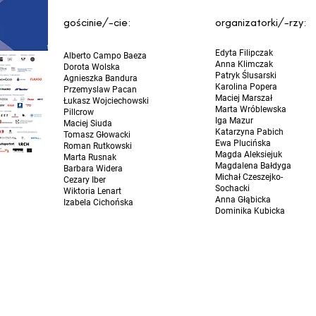
gościnie/-cie:
organizatorki/-rzy:
Edyta Filipczak
Alberto Campo Baeza
Anna Klimczak
Dorota Wolska
Patryk Ślusarski
Agnieszka Bandura
Karolina Popera
Przemyslaw Pacan
Maciej Marszał
Łukasz Wojciechowski
Marta Wróblewska
Pillcrow
Iga Mazur
Maciej Siuda
Katarzyna Pabich
Tomasz Głowacki
Ewa Plucińska
Roman Rutkowski
Magda Aleksiejuk
Marta Rusnak
Magdalena Bałdyga
Barbara Widera
Michał Czeszejko-
Cezary Iber
Sochacki
Wiktoria Lenart
Anna Głąbicka
Izabela Cichońska
Dominika Kubicka