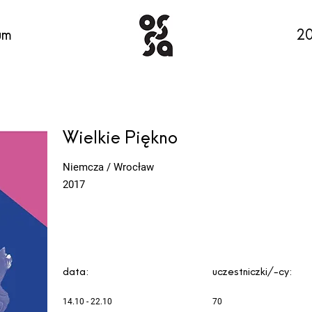
um
.
2
Wielkie Piękno
Niemcza / Wrocław
2017
data:
uczestniczki/-cy:
14.10 - 22.10
70